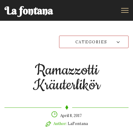
La fontana
CATEGORIES
Ramazzotti
Kräuterlikör
April 8, 2017
Author:
LaFontana