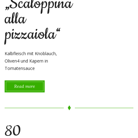
„Scaloppina
alla
pizzaiola“
Kalbfleisch mit Knoblauch,
Oliven4 und Kapern in
Tomatensauce
Read more
80