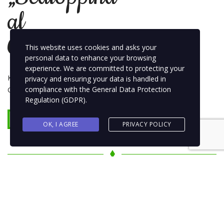
al
Gorgonzola“
This website uses cookies and asks your
personal data to enhance your browsing
experience. We are committed to protecting your
Kalbfleisch mit
privacy and ensuring your data is handled in
compliance with the
General Data Protection
GorgonzolasauceG
Regulation (GDPR)
.
Read more
OK, I AGREE
PRIVACY POLICY
78
„Scaloppina