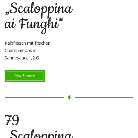
„Scaloppina
ai Funghi“
Kalbfleisch mit frischen
Champignons in
Sahnesauce1,2,G
Read more
79
„Scaloppina