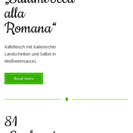
alla
Romana“
Kalbfleisch mit italienischer
Landschinken und Salbei in
WeißweinsauceL
Read more
81