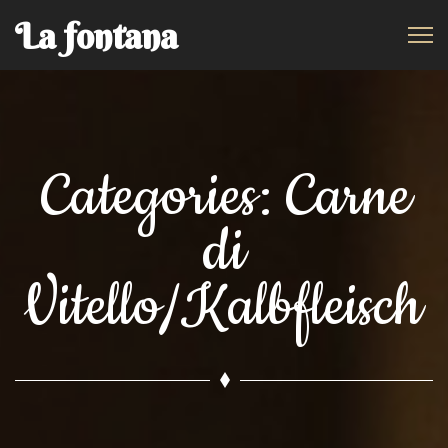
La fontana
Categories:
Carne
di
Vitello/Kalbfleisch