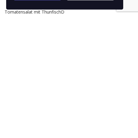
Tomatensalat mit ThunfischD
und Zwiebeln
Read more
1 Insalata
Mista
Gemischter Salat mit Tomaten,
Gurken, Paprika, Oliven4 und
Zwiebeln