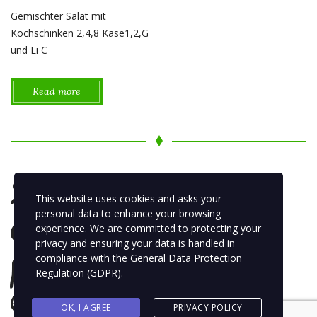
Gemischter Salat mit
Kochschinken 2,4,8 Käse1,2,G
und Ei C
Read more
2 Insalata
This website uses cookies and asks your
di
personal data to enhance your browsing
experience. We are committed to protecting your
privacy and ensuring your data is handled in
pomodoro
compliance with the
General Data Protection
Regulation (GDPR)
.
e tonno
OK, I AGREE
PRIVACY POLICY