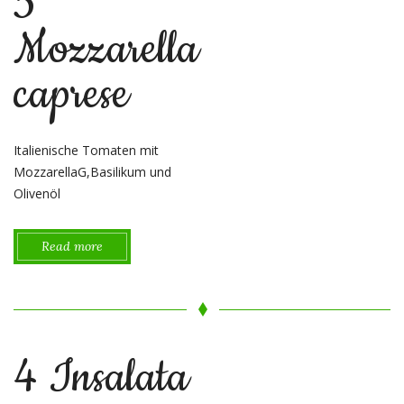
5
Mozzarella
caprese
Italienische Tomaten mit
MozzarellaG,Basilikum und
Olivenöl
Read more
4 Insalata