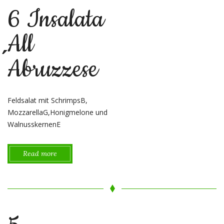
6 Insalata
All
́Abruzzese
Feldsalat mit SchrimpsB,
MozzarellaG,Honigmelone und
WalnusskernenE
Read more